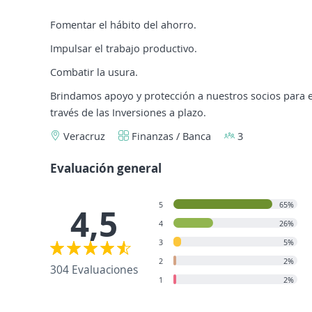
Fomentar el hábito del ahorro.
Impulsar el trabajo productivo.
Combatir la usura.
Brindamos apoyo y protección a nuestros socios para 
través de las Inversiones a plazo.
Veracruz
Finanzas / Banca
3
Evaluación general
5
65%
4,5
4
26%
3
5%
2
2%
304 Evaluaciones
1
2%