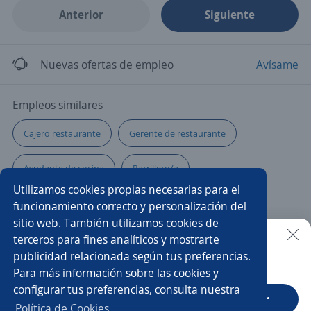
Anterior
Siguiente
Nuevas ofertas de empleo
Avísame
Empleos similares
Cajero restaurante
Gerente de restaurante
Ayudante de cocina
Parrillero/a
Utilizamos cookies propias necesarias para el
Ayudante de cocina y mesero
Chef cocinero
funcionamiento correcto y personalización del
sitio web. También utilizamos cookies de
Industrial
Cocinero
Cocinero sushero
terceros para fines analíticos y mostrarte
publicidad relacionada según tus preferencias.
Buscar es más fácil en la app
Para más información sobre las cookies y
Ayudante de cocinero
Responsable de cocina
configurar tus preferencias, consulta nuestra
CT App
Abrir
Cajero/a
Ayudante general
Política de Cookies