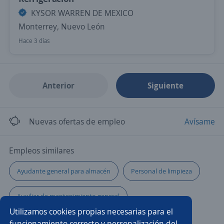
KYSOR WARREN DE MEXICO
Monterrey, Nuevo León
Hace 3 días
Anterior
Siguiente
Nuevas ofertas de empleo
Avísame
Empleos similares
Ayudante general para almacén
Personal de limpieza
Auxiliar de mantenimiento general
Utilizamos cookies propias necesarias para el
Ayudante general de mantenimiento
Ayudante
funcionamiento correcto y personalización del