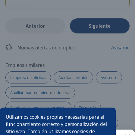
Anterior
Siguiente
Nuevas ofertas de empleo
Avísame
Empleos similares
Limpieza de oficinas
Auxiliar contable
Asistente
Auxiliar mantenimiento industrial
Ayudante general y almacenista
Técnico/a
Utilizamos cookies propias necesarias para el
Auxiliar contable y administrativo
Auxiliar operativo
funcionamiento correcto y personalización del
sitio web. También utilizamos cookies de