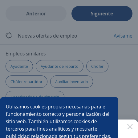
Anterior
Siguiente
Nuevas ofertas de empleo
Avísame
Empleos similares
Ayudante
Ayudante de reparto
Chófer
Chófer repartidor
Auxiliar inventario
Coordinador/a de almacén
Utilizamos cookies propias necesarias para el
Auxiliar de almacén e inventarios
funcionamiento correcto y personalización del
sitio web. También utilizamos cookies de
Supervisor/a de almacén
Ayudante de chófer vendedor
terceros para fines analíticos y mostrarte
publicidad relacionada según tus preferencias.
Buscar es más fácil en la app