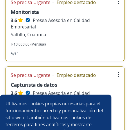
Se precisa Urgente
Empleo destacado
Monitorista
3.6
Presea Asesoria en Calidad
Empresarial
Saltillo, Coahuila
$ 10,000.00 (Mensual)
Ayer
Se precisa Urgente
Empleo destacado
Capturista de datos
3.6
Presea Asesoria en Calidad
Empresarial
Utilizamos cookies propias necesarias para el
Tlalnepantla de Baz, Estado de México
funcionamiento correcto y personalización del
sitio web. También utilizamos cookies de
$ 10,000.00 (Mensual)
terceros para fines analíticos y mostrarte
Ayer