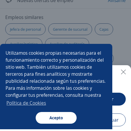
Nuevas ofertas de empleo
Avísame
Empleos similares
Jefe/a de personal
Gerente de sucursal
Cajas
Auxiliar logística
Auxiliar de auditoría
Utilizamos cookies propias necesarias para el
Ayudante general
Auxiliar de almacén e inventarios
funcionamiento correcto y personalización del
sitio web. También utilizamos cookies de
Auxiliar administrativo/a
Ejecutivo/a comercial
terceros para fines analíticos y mostrarte
publicidad relacionada según tus preferencias.
Buscar es más fácil en la app
Para más información sobre las cookies y
Supervisor de personal
Auxiliar de almacén
configurar tus preferencias, consulta nuestra
CT App
Abrir
Asistente
Asistente/a ejecutivo
Política de Cookies
Asistente de dirección
Ejecutivo/a de ventas
Acepto
Navegador
Continuar
Buscar
Postulaciones
Avisos
Favoritos
Menú