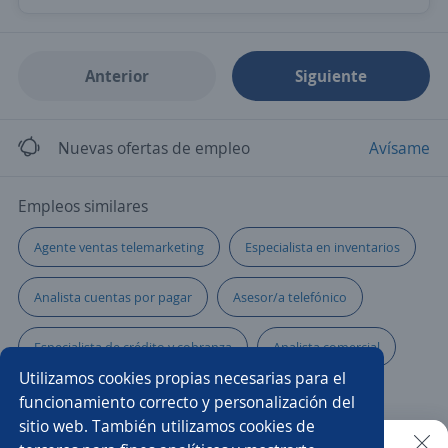
Anterior
Siguiente
Nuevas ofertas de empleo
Avísame
Empleos similares
Agente ventas telemarketing
Especialista en inventarios
Analista cuentas por pagar
Asesor/a telefónico
Especialista de crédito y cobranza
Analista comercial
Utilizamos cookies propias necesarias para el
Especialista en seguridad e higiene
funcionamiento correcto y personalización del
sitio web. También utilizamos cookies de
Promotor/a asesor de créditos
Ejecutivo de crédito