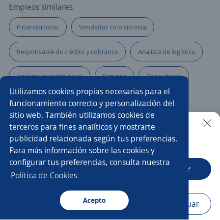
Empleos similares
Financieros/as
Vendedor comisionista
Responsable de crédito y cobranza
Analista de logística
Analista contable fiscal
Seguros
Consultor/a
Utilizamos cookies propias necesarias para el
Analista de reclutamiento y selección
funcionamiento correcto y personalización del
sitio web. También utilizamos cookies de
Gerente de sucursal
Analista de datos
terceros para fines analíticos y mostrarte
publicidad relacionada según tus preferencias.
Buscar es más fácil en la app
Para más información sobre las cookies y
Auxiliar administrativo/a
Analista contable
configurar tus preferencias, consulta nuestra
CT App
Abrir
Asesor hipotecario
Asesores/as de ventas
Política de Cookies
Analista administrativo
Acepto
Navegador
Continuar
Buscar
Postulaciones
Avisos
Favoritos