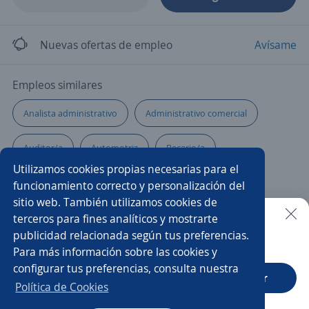
Nuevas ofertas de empleo
Avísame
Empleos similares
Analista administrativo
Administrativo comercial
Auditor/a
Automotriz
Becario/a
Utilizamos cookies propias necesarias para el
Subgerente/a de tienda
Asesor/a
funcionamiento correcto y personalización del
sitio web. También utilizamos cookies de
Supervisor/a de ventas
Ejecutivo/a
Coordinación
terceros para fines analíticos y mostrarte
publicidad relacionada según tus preferencias.
Buscar es más fácil en la app
Para más información sobre las cookies y
Contable general
Administrador/a
configurar tus preferencias, consulta nuestra
CT App
Abrir
Gerente de reclutamiento y selección
Jefe/a
Política de Cookies