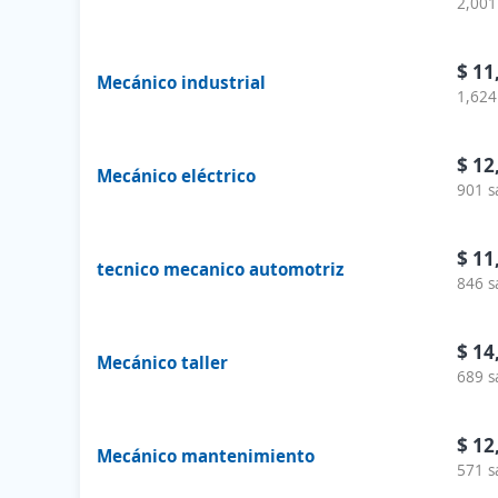
2,001
$ 11
Mecánico industrial
1,624
$ 12
Mecánico eléctrico
901 s
$ 11
tecnico mecanico automotriz
846 s
$ 14
Mecánico taller
689 s
$ 12
Mecánico mantenimiento
571 s