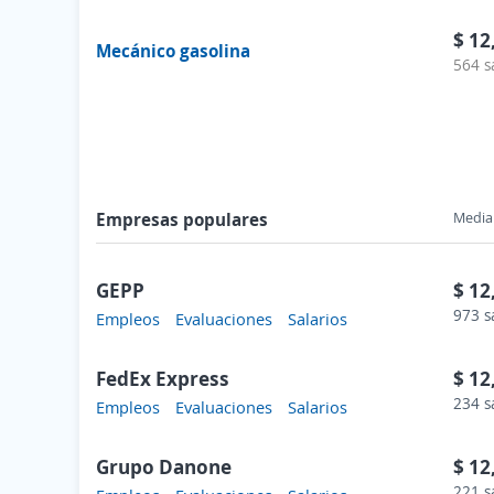
$ 12
Mecánico gasolina
564 s
Empresas populares
Media 
GEPP
$ 12
973 s
Empleos
Evaluaciones
Salarios
FedEx Express
$ 12
234 s
Empleos
Evaluaciones
Salarios
Grupo Danone
$ 12
221 s