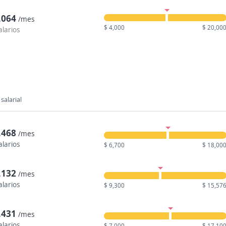
,064
/mes
$ 4,000
$ 20,00
alarios
salarial
,468
/mes
alarios
$ 6,700
$ 18,00
,132
/mes
alarios
$ 9,300
$ 15,57
,431
/mes
alarios
$ 7,000
$ 17,10