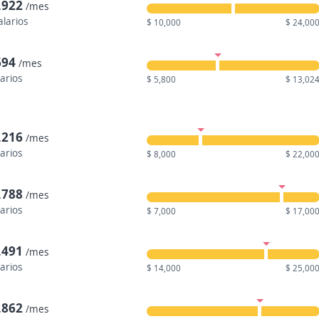
,922
/mes
alarios
$ 10,000
$ 24,00
694
/mes
larios
$ 5,800
$ 13,02
,216
/mes
larios
$ 8,000
$ 22,00
,788
/mes
larios
$ 7,000
$ 17,00
,491
/mes
larios
$ 14,000
$ 25,00
,862
/mes