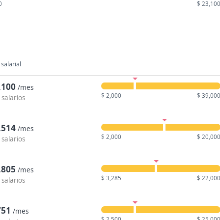
0
$ 23,10
salarial
,100
/mes
$ 2,000
$ 39,00
 salarios
,514
/mes
$ 2,000
$ 20,00
 salarios
,805
/mes
$ 3,285
$ 22,00
 salarios
751
/mes
$ 2,500
$ 25,00