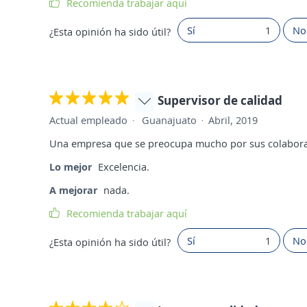
Recomienda trabajar aquí
Sí
1
No
¿Esta opinión ha sido útil?
Supervisor de calidad
Actual empleado
Guanajuato
Abril, 2019
Una empresa que se preocupa mucho por sus colabor
Lo mejor
Excelencia.
A mejorar
nada.
Recomienda trabajar aquí
Sí
1
No
¿Esta opinión ha sido útil?