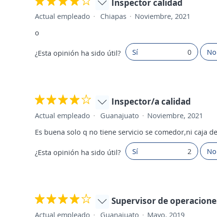
Inspector calidad
Actual empleado
Chiapas
Noviembre, 2021
o
Sí
0
No
¿Esta opinión ha sido útil?
Inspector/a calidad
Actual empleado
Guanajuato
Noviembre, 2021
Es buena solo q no tiene servicio se comedor,ni caja de
Sí
2
No
¿Esta opinión ha sido útil?
Supervisor de operacione
Actual empleado
Guanajuato
Mayo, 2019