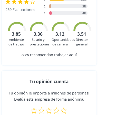
2
3%
259 Evaluaciones
1
4%
3.85
3.36
3.12
3.51
Ambiente
Salario y
Oportunidades
Director
de trabajo
prestaciones
de carrera
general
83%
recomiendan trabajar aquí
Tu opinión cuenta
Tu opinión le importa a millones de personas!
Evalúa esta empresa de forma anónima.