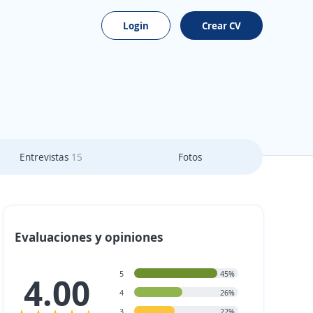
Login
Crear CV
Entrevistas
15
Fotos
Evaluaciones y opiniones
5
45%
4.00
4
26%
3
22%