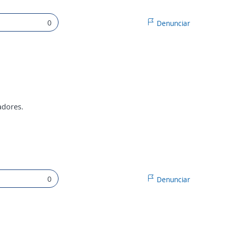
0
Denunciar
adores.
0
Denunciar