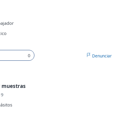
bajador
xico
0
Denunciar
y muestras
19
ásitos