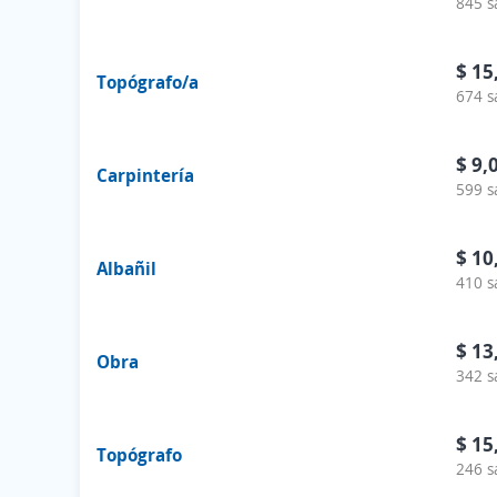
845 s
$ 15
Topógrafo/a
674 s
$ 9,
Carpintería
599 s
$ 10
Albañil
410 s
$ 13
Obra
342 s
$ 15
Topógrafo
246 s