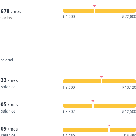
,678
/mes
$ 4,000
$ 22,00
alarios
salarial
833
/mes
 salarios
$ 2,000
$ 13,12
005
/mes
 salarios
$ 3,302
$ 12,50
709
/mes
 salarios
$ 3,780
$ 8,45