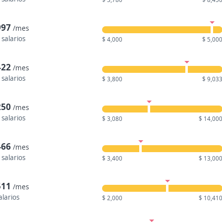
997
/mes
 salarios
$ 4,000
$ 5,00
422
/mes
 salarios
$ 3,800
$ 9,03
250
/mes
 salarios
$ 3,080
$ 14,00
466
/mes
 salarios
$ 3,400
$ 13,00
511
/mes
alarios
$ 2,000
$ 10,41