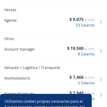
Ventas
$ 9,075
al mes
Agente
53 Salarios
Otros
$ 19,500
al mes
Account manager
8 Salarios
Almacén / Logística / Transporte
$ 7,460
al mes
Acomodador/a
5 Salarios
$ 7,949
Acompañante de
al mes
10 Salarios
chófer
Utilizamos cookies propias necesarias para el
funcionamiento correcto y personalización del