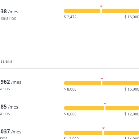
038
/mes
$ 2,472
$ 16,00
 salarios
salarial
,962
/mes
larios
$ 8,000
$ 16,00
185
/mes
larios
$ 6,000
$ 12,00
,037
/mes
rios
$ 12,000
$ 14,00