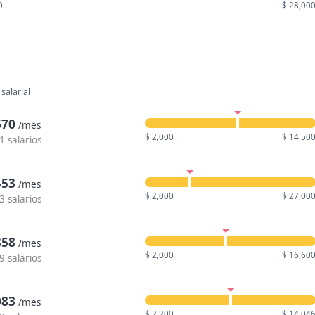
0
$ 28,00
salarial
670
/mes
$ 2,000
$ 14,50
1 salarios
453
/mes
$ 2,000
$ 27,00
3 salarios
858
/mes
$ 2,000
$ 16,60
9 salarios
083
/mes
$ 2,200
$ 14,04