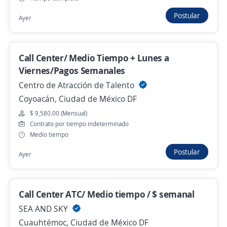
Cuauhtémoc, Ciudad de México DF
Postular
Hace 9 horas
Ayer
Empleo destacado
Call Center/ Medio Tiempo + Lunes a
Ejecutivo Telefónico de Ventas
Viernes/Pagos Semanales
3.8
Centro de Atracción de Talento
Smart Jobs
Venustiano Carranza, Ciudad de México DF
Coyoacán, Ciudad de México DF
$ 9,580.00 (Mensual)
$ 12,000.00 (Mensual) + Comisiones
Contrato por tiempo indeterminado
Hace 10 horas
Medio tiempo
Postular
Ayer
Ejecutivo de Atención A Clientes Y Ventas
4.1
Atento Servicios SA de CV
Call Center ATC/ Medio tiempo / $ semanal
Tlalpan, Ciudad de México DF
SEA AND SKY
Hace 10 horas
Cuauhtémoc, Ciudad de México DF