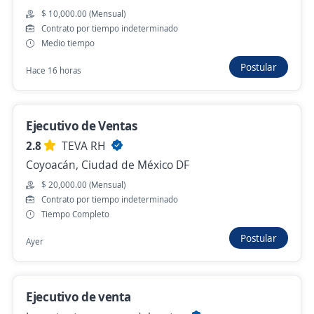
$ 10,000.00 (Mensual)
Contrato por tiempo indeterminado
Empleo destacado
Medio tiempo
Ejecutivo de ventas.
Postular
Hace 16 horas
3.8
Smart Jobs
Venustiano Carranza, Ciudad de México DF
$ 12,000.00 (Mensual) + Comisiones
Ejecutivo de Ventas
Hace 10 horas
2.8
TEVA RH
Coyoacán, Ciudad de México DF
$ 20,000.00 (Mensual)
Ejecutivo de Atención A Clientes Y Ventas
Contrato por tiempo indeterminado
4.1
Atento Servicios SA de CV
Tiempo Completo
Álvaro Obregón, Ciudad de México DF
Postular
Ayer
Hace 14 horas
Ejecutivo de venta
Ejecutivo de Ventas Lunes a Viernes