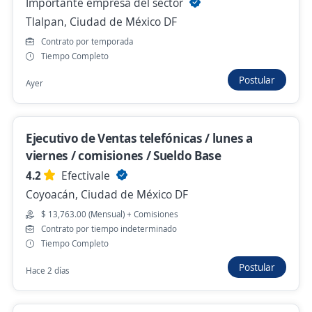
Importante empresa del sector
4.4
Profuturo
Tlalpan, Ciudad de México DF
Benito Juárez, Ciudad de México DF
Contrato por temporada
$ 15,000.00 (Mensual)
Tiempo Completo
Hace 14 horas
Postular
Ayer
Se precisa Urgente
Ejecutivo de Ventas telefónicas / lunes a
Ejecutivo de Ventas Premium
viernes / comisiones / Sueldo Base
Importante empresa del sector
4.2
Efectivale
Cuauhtémoc, Ciudad de México DF
Coyoacán, Ciudad de México DF
$ 13,763.00 (Mensual) + Comisiones
$ 13,000.00 (Mensual) + Comisiones
Contrato por tiempo indeterminado
Hace 15 horas
Tiempo Completo
Postular
Hace 2 días
Anterior
Siguiente