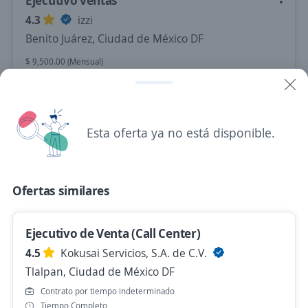
Ejecutivo ventas
4.3
izzi
Benito Juárez, Ciudad de México DF
$ 9,500.00 (Mensual)
Hace 9 horas
Esta oferta ya no está disponible.
Ejecutivo de ventas/Cambaceo
4.1
GAYOSSO
Cuauhtémoc, Ciudad de México DF
Ofertas similares
$ 12,000.00 (Mensual)
Hace 9 horas
Ejecutivo de Venta (Call Center)
4.5
Kokusai Servicios, S.A. de C.V.
Ejecutivo de ventas
Tlalpan, Ciudad de México DF
4.1
GAYOSSO
Contrato por tiempo indeterminado
Tiempo Completo