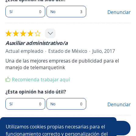
Sí
0
No
3
Denunciar
Auxiliar administrativo/a
Actual empleado
Estado de México
Julio, 2017
Una de las mejores empresas de publicidad para el
manejo de telemarquetink
Recomienda trabajar aquí
¿Esta opinión ha sido útil?
Sí
0
No
0
Denunciar
Utilizamos cookies propias necesarias para el
Anterior
Siguiente
funcionamiento correcto y personalización del