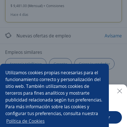
$ 9,481.00 (Mensual) + Comisiones
Hace 4 días
Nuevas ofertas de empleo
Avísame
Empleos similares
Asesor/a telefónico
Gerente
Cajero/a vendedor
Utilizamos cookies propias necesarias para el
Asistente de producción
Investigación
funcionamiento correcto y personalización del
sitio web. También utilizamos cookies de
Asesor/a financiero
Promotor/a de autoservicio
terceros para fines analíticos y mostrarte
publicidad relacionada según tus preferencias.
Buscar es más fácil en la app
Para más información sobre las cookies y
Gerente de sucursal
Electromecánico/a
Clarkista
configurar tus preferencias, consulta nuestra
CT App
Abrir
Gerente administrativo
Mecánico/a
Vendedor/a
Política de Cookies