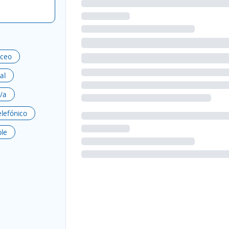
aceo
al
/a
elefónico
le