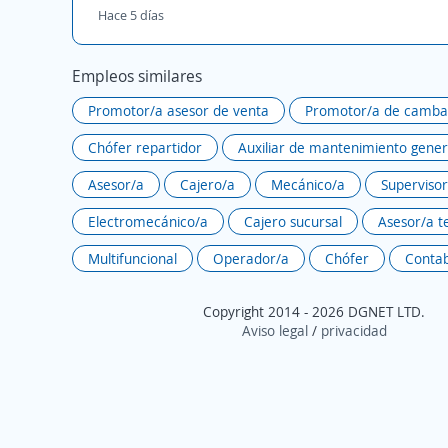
Hace 5 días
Empleos similares
Promotor/a asesor de venta
Promotor/a de camb
Chófer repartidor
Auxiliar de mantenimiento gener
Asesor/a
Cajero/a
Mecánico/a
Supervisor
Electromecánico/a
Cajero sucursal
Asesor/a t
Multifuncional
Operador/a
Chófer
Contab
Copyright 2014 - 2026 DGNET LTD.
Aviso legal
/
privacidad