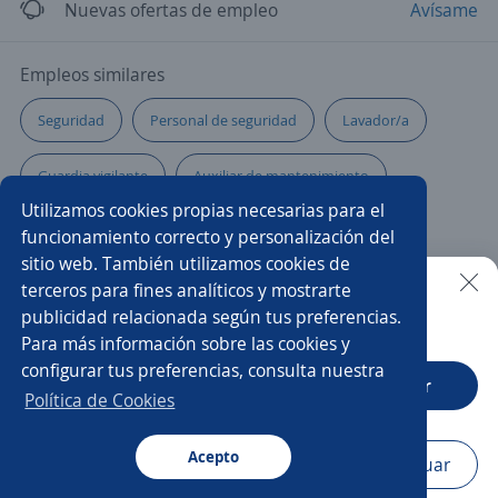
Nuevas ofertas de empleo
Avísame
Empleos similares
Seguridad
Personal de seguridad
Lavador/a
Guardia vigilante
Auxiliar de mantenimiento
Utilizamos cookies propias necesarias para el
Guardia
Supervisor/a
funcionamiento correcto y personalización del
sitio web. También utilizamos cookies de
Ayudante de servicios generales
Chófer custodio
terceros para fines analíticos y mostrarte
publicidad relacionada según tus preferencias.
Buscar es más fácil en la app
Para más información sobre las cookies y
Ayudante de limpieza
Custodio/a
configurar tus preferencias, consulta nuestra
CT App
Abrir
Supervisor/a de seguridad
Coordinador/a
Política de Cookies
Higienista
Guardia intramuros
Acepto
Navegador
Continuar