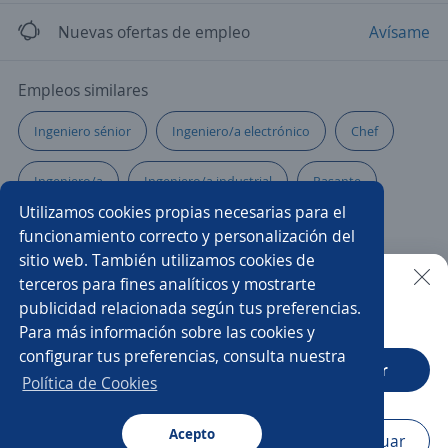
Nuevas ofertas de empleo
Avísame
Empleos similares
Ingeniero sénior
Ingeniero/a electrónico
Chef
Ingeniero/a
Ingeniero/a industrial
Pasante
Utilizamos cookies propias necesarias para el
Inspector calidad
Gerente de proyectos
funcionamiento correcto y personalización del
sitio web. También utilizamos cookies de
Practicante ingeniería
Ingeniero/a de procesos
terceros para fines analíticos y mostrarte
publicidad relacionada según tus preferencias.
Buscar es más fácil en la app
Para más información sobre las cookies y
Producción
Ingeniero/a de calidad
configurar tus preferencias, consulta nuestra
CT App
Abrir
Gerente de mantenimiento
Ingeniero Recién Egresado
Política de Cookies
Ingeniero mecánico
Acepto
Navegador
Continuar