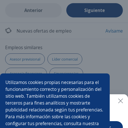
Anterior
Siguiente
Nuevas ofertas de empleo
Avísame
Empleos similares
Asesor previsional
Líder comercial
Asesor/a financiero
Financieros/as
Utilizamos cookies propias necesarias para el
Promotor/a de cambaceo
Asesor/a telefónico
funcionamiento correcto y personalización del
sitio web. También utilizamos cookies de
Consultor/a
Asesor profesional
Vendedor/a
terceros para fines analíticos y mostrarte
publicidad relacionada según tus preferencias.
Buscar es más fácil en la app
Para más información sobre las cookies y
Asesor/a patrimonial
Asesor/a comercial
configurar tus preferencias, consulta nuestra
CT App
Abrir