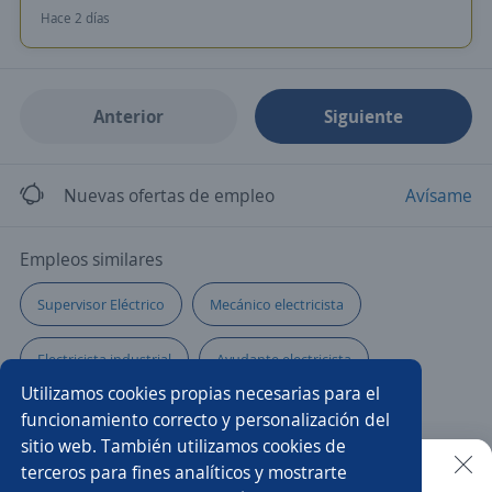
Hace 2 días
Anterior
Siguiente
Nuevas ofertas de empleo
Avísame
Empleos similares
Supervisor Eléctrico
Mecánico electricista
Electricista industrial
Ayudante electricista
Utilizamos cookies propias necesarias para el
Eléctrico/a
Técnico/a electricista
Técnico/a
funcionamiento correcto y personalización del
sitio web. También utilizamos cookies de
Técnico/a instalador
Electricista
Instalador/a
terceros para fines analíticos y mostrarte