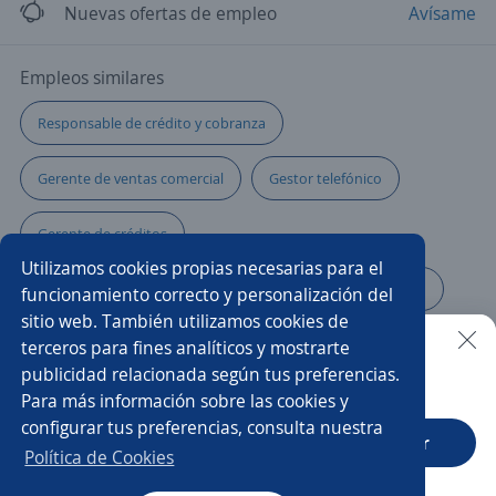
Nuevas ofertas de empleo
Avísame
Empleos similares
Responsable de crédito y cobranza
Gerente de ventas comercial
Gestor telefónico
Gerente de créditos
Utilizamos cookies propias necesarias para el
Gerente de ventas y atención a clientes
Coordinación
funcionamiento correcto y personalización del
sitio web. También utilizamos cookies de
Gerente de ventas agencia automotriz
Gerente de tienda
terceros para fines analíticos y mostrarte
publicidad relacionada según tus preferencias.
Buscar es más fácil en la app
Para más información sobre las cookies y
Ejecutivo/a telefónico
Administrador/a
configurar tus preferencias, consulta nuestra
CT App
Abrir
Gerente financiero
Gerente administrativo
Chef
Política de Cookies