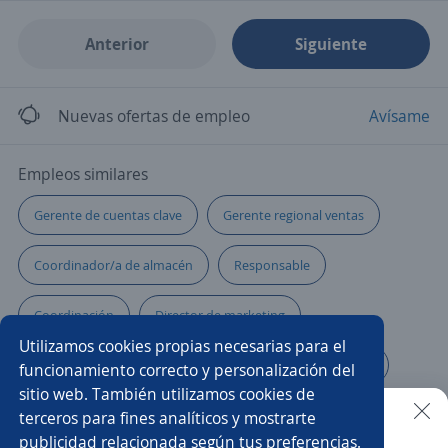
Anterior
Siguiente
Nuevas ofertas de empleo
Avísame
Empleos similares
Gerente de cuentas clave
Gerente regional ventas
Coordinador/a de almacén
Responsable
Coordinación
Director de marketing
Utilizamos cookies propias necesarias para el
Ejecutivo de crédito
Gerente de ventas seminuevos
funcionamiento correcto y personalización del
sitio web. También utilizamos cookies de
Account manager
Gerente de ventas retail
Chef
terceros para fines analíticos y mostrarte
publicidad relacionada según tus preferencias.
Buscar es más fácil en la app