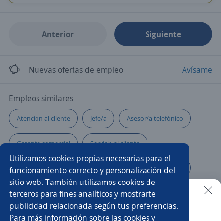
Anterior
Siguiente
Nuevas ofertas de empleo
Avísame
Empleos similares
Atención al cliente
Jefe/a
Asesor/a telefónico
Gerente comercial
Servicio al cliente
Utilizamos cookies propias necesarias para el
Ejecutivo de crédito
Técnico/a
Chófer ventas
funcionamiento correcto y personalización del
sitio web. También utilizamos cookies de
Promotor/a eventual
Subgerente
terceros para fines analíticos y mostrarte
publicidad relacionada según tus preferencias.
Buscar es más fácil en la app
Para más información sobre las cookies y
Asesor de servicio
Asesor/a financiero