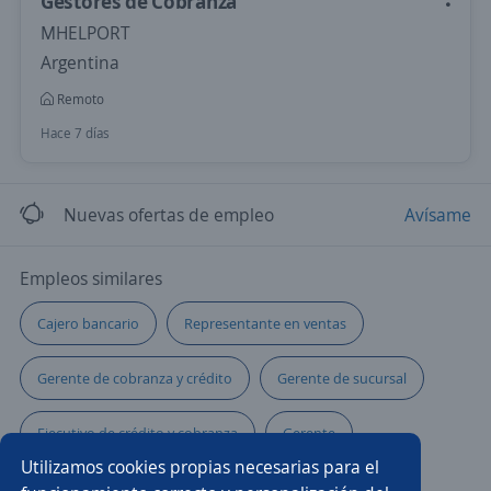
Gestores de Cobranza
MHELPORT
Argentina
Remoto
Hace 7 días
Nuevas ofertas de empleo
Avísame
Empleos similares
Cajero bancario
Representante en ventas
Gerente de cobranza y crédito
Gerente de sucursal
Ejecutivo de crédito y cobranza
Gerente
Utilizamos cookies propias necesarias para el
Abogado/a de cobranza
Gerente de créditos