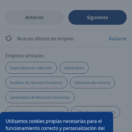
Anterior
Siguiente
Nuevas ofertas de empleo
Avísame
Empleos similares
Especialista en selección
Generalista
Analista de recursos humanos
Ejecutivo de nomina
Generalista de Recursos Humanos
Especialista recursos humanos
Líder de reclutamiento
Utilizamos cookies propias necesarias para el
Comercial telefonía
Analista de nómina e imss
funcionamiento correcto y personalización del