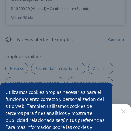
$ 16,000.00 (Mensual) + Comisiones
Remoto
Más de 30 días
Nuevas ofertas de empleo
Avísame
Empleos similares
Hostess
Secretario/a recepcionista
Oficinista
Recepcionista administrativo
Ejecutivo/a de ventas
Utilizamos cookies propias necesarias para el
Recepcionista nocturno
Recepcionista bilingüe
funcionamiento correcto y personalización del
sitio web. También utilizamos cookies de
Recepcionista y asistente
Supervisor/a
terceros para fines analíticos y mostrarte
publicidad relacionada según tus preferencias.
Buscar es más fácil en la app
Para más información sobre las cookies y
Secretario/a administrativo
Recepcionista y capturista