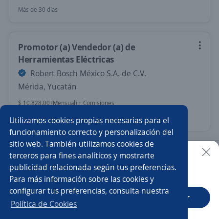
Más de 30 días
Promotor (a) Vendedor (a) de
Herramientas Eléctricas
Robert Bosch México S.A. de C.V.
Mérida, Yucatán
$ 10,828.00 (Mensual) + Comisiones
Hace 2 días
Utilizamos cookies propias necesarias para el
funcionamiento correcto y personalización del
sitio web. También utilizamos cookies de
Nuevas ofertas de empleo
Avísame
terceros para fines analíticos y mostrarte
publicidad relacionada según tus preferencias.
Buscar es más fácil en la app
Para más información sobre las cookies y
Empleos similares
configurar tus preferencias, consulta nuestra
CT App
Abrir
Promotor/a
Promovendedor electrónica
Política de Cookies