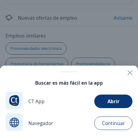
Nuevas ofertas de empleo
Avísame
Empleos similares
Promovendedor electrónica
Promotor/a de herramientas
Promovendedor/a
Promotor/a
Buscar es más fácil en la app
CT App
Abrir
Navegador
Continuar
Buscar
Postulaciones
Avisos
Favoritos
Menú