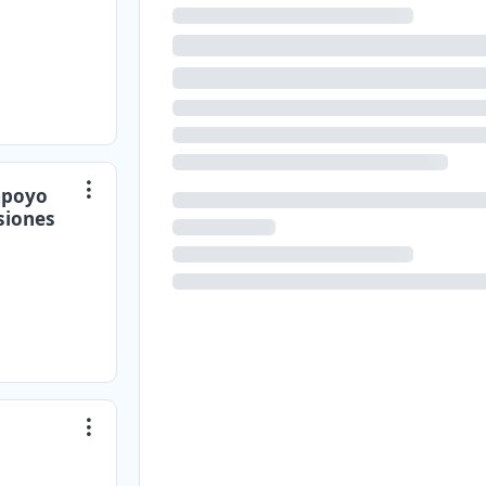
apoyo
siones