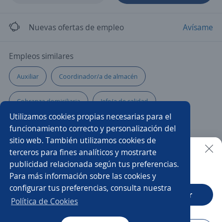
Nuevas ofertas de empleo
Avísame
Empleos similares
Auxiliar
Coordinador/a de almacén
Cobranza domiciliaria
Jefe/a de calidad
Utilizamos cookies propias necesarias para el
Responsable de crédito y cobranza
Técnico/a
funcionamiento correcto y personalización del
sitio web. También utilizamos cookies de
Costurero/a
Encargado/a
Igualador/a
terceros para fines analíticos y mostrarte
publicidad relacionada según tus preferencias.
Buscar es más fácil en la app
Para más información sobre las cookies y
Auxiliar de cocina
Gerente de operaciones
configurar tus preferencias, consulta nuestra
CT App
Abrir
Tornero fresador
Coordinador/a
Política de Cookies