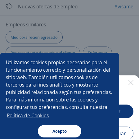
Nuevas ofertas de empleo
Avísame
Empleos similares
Médico/a recién egresado
Representante de servicio al cliente
Enfermera
Utilizamos cookies propias necesarias para el
Gerente de sucursal
Asesor/a de ventas
funcionamiento correcto y personalización del
sitio web. También utilizamos cookies de
Técnico/a de mantenimiento
Chófer
Higienista
terceros para fines analíticos y mostrarte
publicidad relacionada según tus preferencias.
Buscar es más fácil en la app
Para más información sobre las cookies y
Auxiliar de mantenimiento
Médico/a ultrasonografista
configurar tus preferencias, consulta nuestra
CT App
Abrir
Ejecutivo bancario
Ejecutivo personal
Política de Cookies
Gerente tienda
Vendedor telefonía
Optometrista
Acepto
Navegador
Continuar