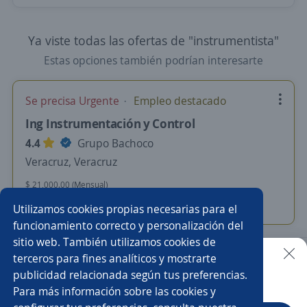
Ya viste todas las ofertas de "instrumentista"
Estas opciones también podrían interesarte
Se precisa Urgente
Empleo destacado
Ing Instrumentación y Control
4.4
Grupo Bachoco
Veracruz, Veracruz
$ 21,000.00 (Mensual)
Hace 1 hora
Utilizamos cookies propias necesarias para el
funcionamiento correcto y personalización del
sitio web. También utilizamos cookies de
Nuevas ofertas de empleo
Avísame
terceros para fines analíticos y mostrarte
publicidad relacionada según tus preferencias.
Buscar es más fácil en la app
Para más información sobre las cookies y
Empleos similares