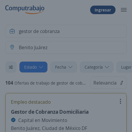
Ingresar
Estado
Fecha
Categoría
Lugar
104
Relevancia
Ofertas de trabajo de gestor de cobranza en Benito Juárez, Ciudad de México DF
Empleo destacado
Gestor de Cobranza Domiciliaria
Capital en Movimiento
Benito Juárez, Ciudad de México DF