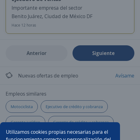
Importante empresa del sector
Benito Juárez, Ciudad de México DF
Hace 12 horas
Anterior
Siguiente
Nuevas ofertas de empleo
Avísame
Empleos similares
Motociclista
Ejecutivo de crédito y cobranza
Gerente jurídico
Gerente de crédito y cobranza
Utilizamos cookies propias necesarias para el
Abogado/a de cobranza
Supervisor cobranza
funcionamiento correcto y personalización del