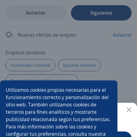
Anterior
Siguiente
Nuevas ofertas de empleo
Avísame
Empleos similares
Coordinador contable
Ejecutivo bancario
Responsable de crédito y cobranza
Utilizamos cookies propias necesarias para el
Gerente administrativo
Ejecutivo/a telefónico
funcionamiento correcto y personalización del
sitio web. También utilizamos cookies de
Gerente de impuestos
Coordinador/a
terceros para fines analíticos y mostrarte
publicidad relacionada según tus preferencias.
Buscar es más fácil en la app
Para más información sobre las cookies y
Ejecutivo/a de ventas
Gerente de finanzas
configurar tus preferencias, consulta nuestra