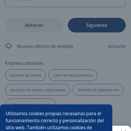
Anterior
Siguiente
Nuevas ofertas de empleo
Avísame
Empleos similares
Gerente de tienda
Líder de reclutamiento
Ejecutivo de ventas corporativas
Gerente de operaciones
Subgerente restaurante
Utilizamos cookies propias necesarias para el
Gerente de seguridad patrimonial
Gestor/a
funcionamiento correcto y personalización del
sitio web. También utilizamos cookies de