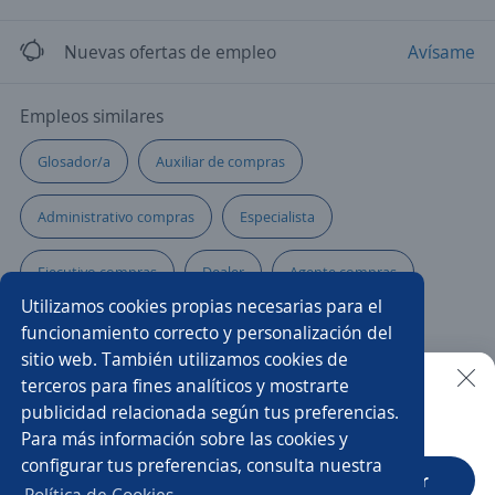
Nuevas ofertas de empleo
Avísame
Empleos similares
Glosador/a
Auxiliar de compras
Administrativo compras
Especialista
Ejecutivo compras
Dealer
Agente compras
Utilizamos cookies propias necesarias para el
Ejecutivo/a de ventas
Tramitador/a
funcionamiento correcto y personalización del
sitio web. También utilizamos cookies de
Comprador internacional
Jefe/a de compras
terceros para fines analíticos y mostrarte
publicidad relacionada según tus preferencias.
Buscar es más fácil en la app
Para más información sobre las cookies y
Gerente de comercio exterior
configurar tus preferencias, consulta nuestra
CT App
Abrir
Analista de comercio internacional
Comprador/a