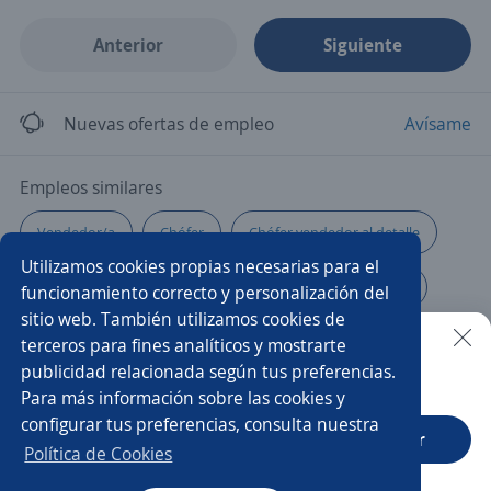
Anterior
Siguiente
Nuevas ofertas de empleo
Avísame
Empleos similares
Vendedor/a
Chófer
Chófer vendedor al detalle
Utilizamos cookies propias necesarias para el
Chófer ayudante
Chófer ventas
Comisionista
funcionamiento correcto y personalización del
sitio web. También utilizamos cookies de
Cobrador motociclista
Chófer vendedor
Ayudante
terceros para fines analíticos y mostrarte
publicidad relacionada según tus preferencias.
Buscar es más fácil en la app
Para más información sobre las cookies y
Chófer de reparto
Vendedor motociclista
configurar tus preferencias, consulta nuestra
CT App
Abrir
Vendedor autoventa
Ayudante de chófer vendedor
Política de Cookies