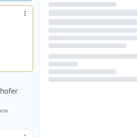
chofer
arte