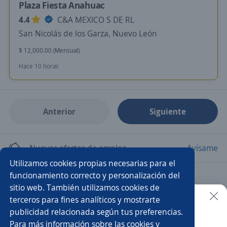
Plaza Fiesta Anahuac
4.4
C&A MEXICO S DE RL
San Nicolás de los Garza, Nuevo León
$ 12,000.00 (Mensual)
Hace 10 horas
Anterior
Siguiente
Nuevas ofertas de empleo
Avísame
Utilizamos cookies propias necesarias para el
funcionamiento correcto y personalización del
Empleos similares
sitio web. También utilizamos cookies de
Asistente comercial
Auxiliar
terceros para fines analíticos y mostrarte
publicidad relacionada según tus preferencias.
Buscar es más fácil en la app
Para más información sobre las cookies y
Auxiliar administrativo/a
Auxiliar de almacén