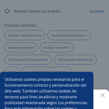
Nuevas ofertas de empleo
Avísame
Empleos similares
Auxiliar mercadotecnia
Auxiliar administrativo/a
Ayudante general
Auxiliar de archivo
Practicante del área jurídica
Personal de intendencia
Cajas
Auxiliar en crédito y cobranza
Utilizamos cookies propias necesarias para el
Administrativo/a
Asistente comercial
funcionamiento correcto y personalización del
sitio web. También utilizamos cookies de
Auxiliar de reclutamiento y selección de personal
terceros para fines analíticos y mostrarte
publicidad relacionada según tus preferencias.
Buscar es más fácil en la app
Para más información sobre las cookies y
Asistente/a ejecutivo