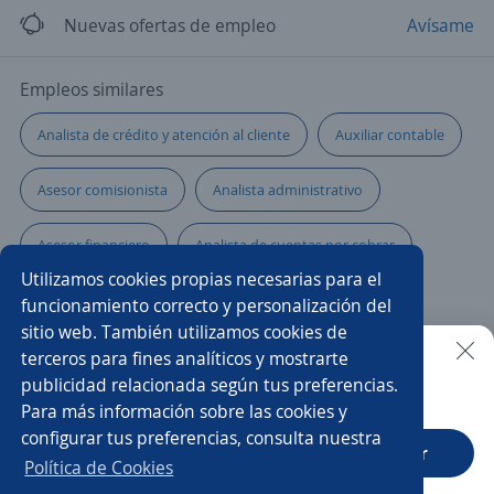
Nuevas ofertas de empleo
Avísame
Empleos similares
Analista de crédito y atención al cliente
Auxiliar contable
Asesor comisionista
Analista administrativo
Asesor financiero
Analista de cuentas por cobrar
Utilizamos cookies propias necesarias para el
Promotor/a asesor de créditos
Analista de costos
funcionamiento correcto y personalización del
sitio web. También utilizamos cookies de
Analista de cobranzas
Especialista de nóminas
terceros para fines analíticos y mostrarte
publicidad relacionada según tus preferencias.
Buscar es más fácil en la app
Para más información sobre las cookies y
Asesor/a de ventas
Especialista en contabilidad
configurar tus preferencias, consulta nuestra
CT App
Abrir
Analista financiero
Especialista de crédito y cobranza
Política de Cookies