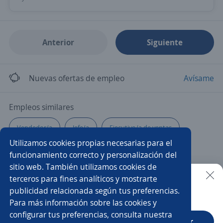
Anterior
Siguiente
Nuevas ofertas de empleo
Avísame
Empleos similares
Vendedor/a
Jefe/a
Ejecutivo/a de ventas
Utilizamos cookies propias necesarias para el
Sub gerente de ventas
Administrativo comercial
funcionamiento correcto y personalización del
sitio web. También utilizamos cookies de
Asesor de Servicio Automotriz
Asesor/a de ventas
terceros para fines analíticos y mostrarte
publicidad relacionada según tus preferencias.
Buscar es más fácil en la app
Para más información sobre las cookies y
Comprador/a
Promotor/a de crédito
configurar tus preferencias, consulta nuestra
CT App
Abrir