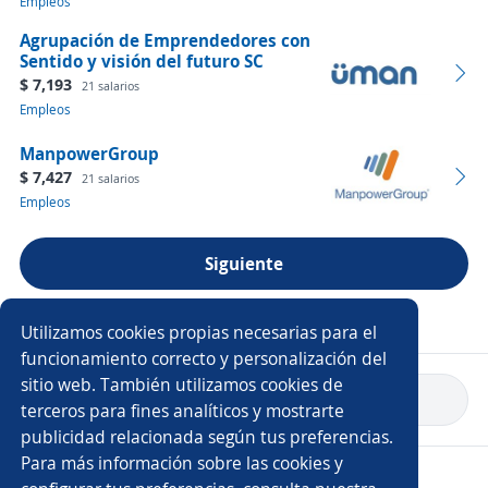
Empleos
Agrupación de Emprendedores con
Sentido y visión del futuro SC
$ 7,193
21 salarios
Empleos
ManpowerGroup
$ 7,427
21 salarios
Empleos
Siguiente
Ver más empresas
Utilizamos cookies propias necesarias para el
funcionamiento correcto y personalización del
sitio web. También utilizamos cookies de
Volver a inicio
terceros para fines analíticos y mostrarte
publicidad relacionada según tus preferencias.
Para más información sobre las cookies y
Copyright 2014 - 2026 DGNET LTD.