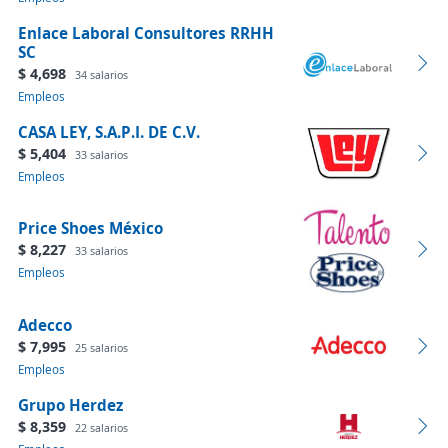
Enlace Laboral Consultores RRHH
SC
$ 4,698
34 salarios
Empleos
CASA LEY, S.A.P.I. DE C.V.
$ 5,404
33 salarios
Empleos
Price Shoes México
$ 8,227
33 salarios
Empleos
Adecco
$ 7,995
25 salarios
Empleos
Grupo Herdez
$ 8,359
22 salarios