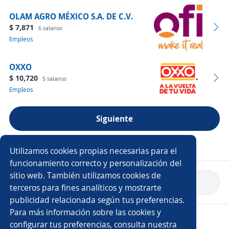
OLAM AGRO MÉXICO S.A. DE C.V.
$ 7,871
6 salarios
Empleos
OXXO
$ 10,720
5 salarios
Empleos
Siguiente
Ver más empresas
Utilizamos cookies propias necesarias para el
funcionamiento correcto y personalización del
sitio web. También utilizamos cookies de
Volver a inicio
terceros para fines analíticos y mostrarte
publicidad relacionada según tus preferencias.
Para más información sobre las cookies y
Copyright 2014 - 2026 DGNET LTD.
configurar tus preferencias, consulta nuestra