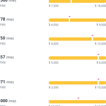
,500
/mes
rios
$ 7,500
$ 18,00
778
/mes
rios
$ 4,000
$ 9,00
750
/mes
rios
$ 9,000
$ 10,00
857
/mes
rios
$ 5,000
$ 6,00
071
/mes
rios
$ 3,500
$ 10,00
,000
/mes
rios