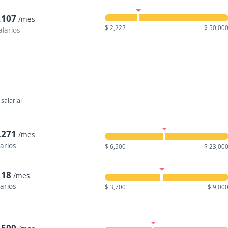
,107
/mes
$ 2,222
$ 50,00
alarios
salarial
,271
/mes
larios
$ 6,500
$ 23,00
118
/mes
larios
$ 3,700
$ 9,00