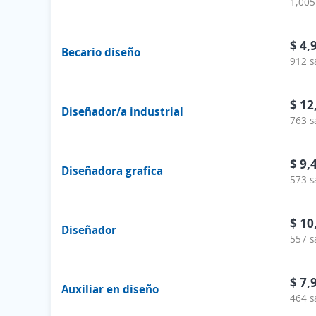
1,005
$ 4,
Becario diseño
912 s
$ 12
Diseñador/a industrial
763 s
$ 9,
Diseñadora grafica
573 s
$ 10
Diseñador
557 s
$ 7,
Auxiliar en diseño
464 s