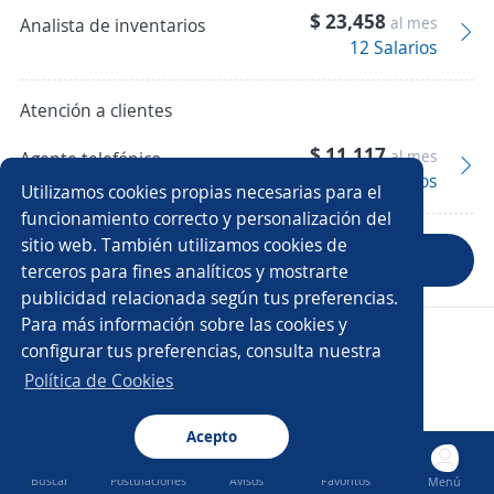
$ 23,458
al mes
Analista de inventarios
12 Salarios
Atención a clientes
$ 11,117
al mes
Agente telefónico
18 Salarios
Utilizamos cookies propias necesarias para el
funcionamiento correcto y personalización del
sitio web. También utilizamos cookies de
Anterior
Siguiente
terceros para fines analíticos y mostrarte
publicidad relacionada según tus preferencias.
Para más información sobre las cookies y
Copyright 2014 - 2026 DGNET LTD.
configurar tus preferencias, consulta nuestra
Aviso legal
/
Privacidad
Política de Cookies
Acepto
Buscar
Postulaciones
Avisos
Favoritos
Menú