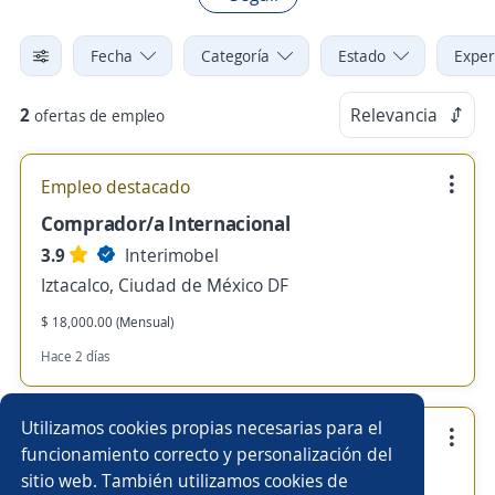
Fecha
Categoría
Estado
Exper
2
Relevancia
ofertas de empleo
Empleo destacado
Comprador/a Internacional
3.9
Interimobel
Iztacalco, Ciudad de México DF
$ 18,000.00 (Mensual)
Hace 2 días
Utilizamos cookies propias necesarias para el
Se precisa Urgente
Empleo destacado
funcionamiento correcto y personalización del
Becario Soporte Técnico
sitio web. También utilizamos cookies de